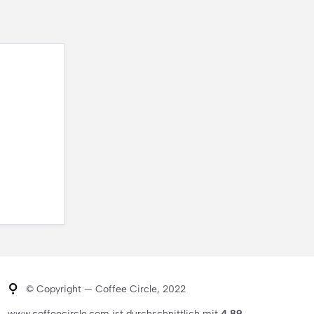
© Copyright — Coffee Circle, 2022
www.coffeecircle.com ist durchschnittlich mit
4.89